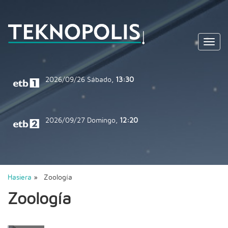
Toggl
navig
2026/09/26
Sábado,
13:30
2026/09/27
Domingo,
12:20
Hasiera
» Zoología
Zoología