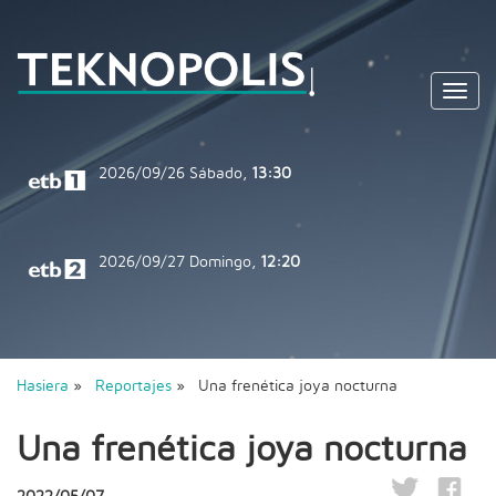
Toggl
navig
2026/09/26
Sábado,
13:30
2026/09/27
Domingo,
12:20
Hasiera
»
Reportajes
» Una frenética joya nocturna
Una frenética joya nocturna