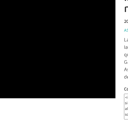
2
A
L
l
q
G
A
d
C