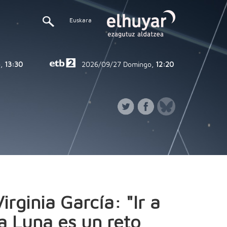
Euskara
,
13:30
2026/09/27
Domingo,
12:20
Virginia García: "Ir a
la Luna es un reto