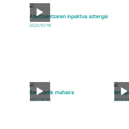
Abeltzaintzaren inpaktua aztergai
2025/01/18
Baratzetik mahaira
Ileteg
2021/10/02
2019/02