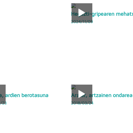
Hegazti-gripearen mehat
2024/11/09
ia, ardien berotasuna
Aralar, artzainen ondarea
/23
2018/03/24