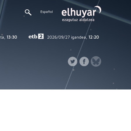
Español
ta,
13:30
2026/09/27
igandea,
12:20