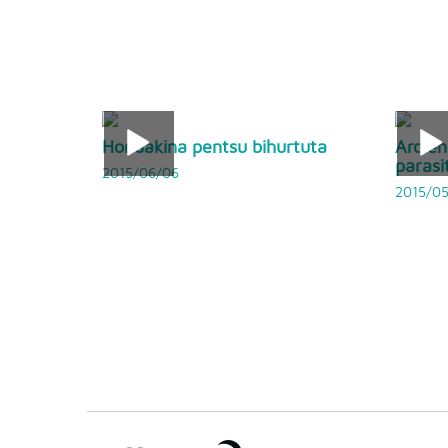
Hondakina pentsu bihurtuta
Ardien
parasi
2015/06/06
2015/0