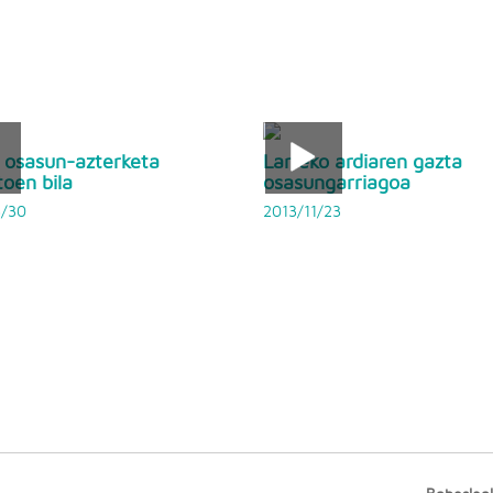
 osasun-azterketa
Larreko ardiaren gazta
toen bila
osasungarriagoa
5/30
2013/11/23