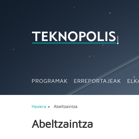
PROGRAMAK
ERREPORTAJEAK
ELK
Hasiera
» Abeltzaintza
Abeltzaintza