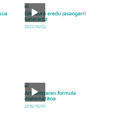
xua
Elikadura eredu jasangarri
baterantz
2021/10/02
Artzaintzaren formula
matematikoa
2016/10/01