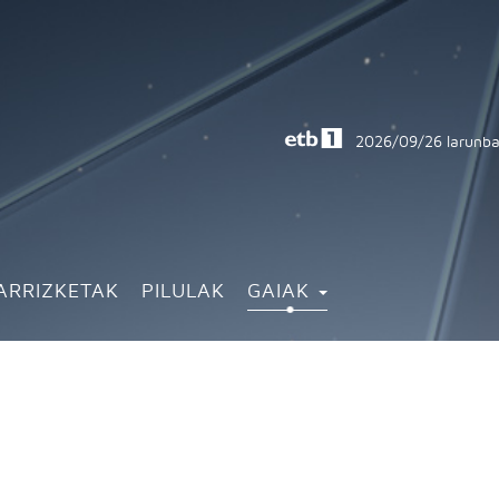
2026/09/26
larunba
ARRIZKETAK
PILULAK
GAIAK