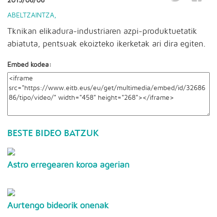
2015/06/06
ABELTZAINTZA
,
Tknikan elikadura-industriaren azpi-produktuetatik
abiatuta, pentsuak ekoizteko ikerketak ari dira egiten.
Embed kodea:
BESTE BIDEO BATZUK
Astro erregearen koroa agerian
Aurtengo bideorik onenak