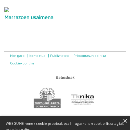
Marrazoen usaimena
Nor gara
Kontaktua
Publizitatea
Pribatutasun politika
Cookie-politika
Babesleak
×
WEBGUNE honek cookie propioak eta hirugarrenen cookie-fitxategiak
erabiltzen ditu.