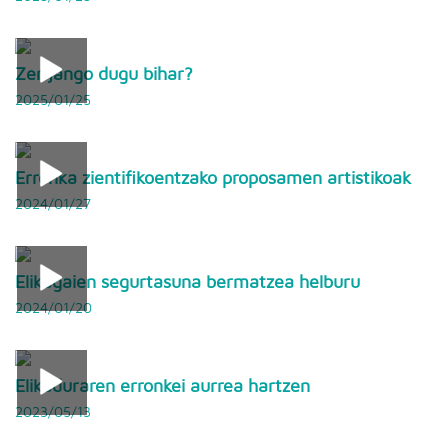
Zer jango dugu bihar?
2025/01/25
Erronka zientifikoentzako proposamen artistikoak
2024/01/27
Elikagaien segurtasuna bermatzea helburu
2024/01/20
Elikaduraren erronkei aurrea hartzen
2023/05/13