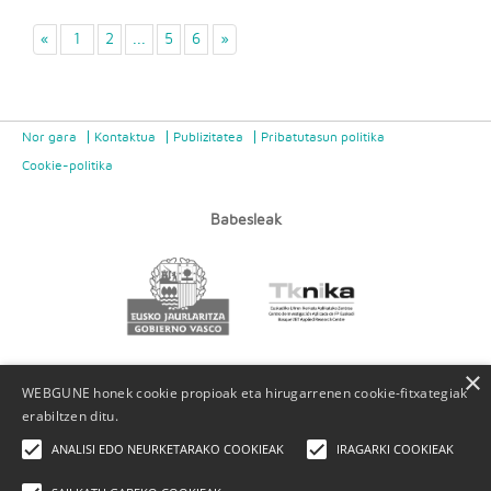
«
1
2
...
5
6
»
Nor gara
Kontaktua
Publizitatea
Pribatutasun politika
Cookie-politika
Babesleak
×
WEBGUNE honek cookie propioak eta hirugarrenen cookie-fitxategiak
erabiltzen ditu.
ANALISI EDO NEURKETARAKO COOKIEAK
IRAGARKI COOKIEAK