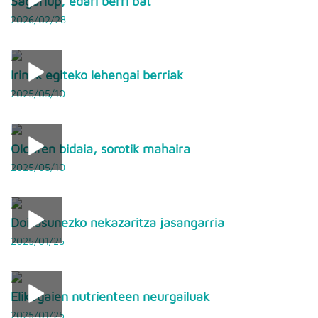
Sagarlup, edari berri bat
2026/02/28
Irinak egiteko lehengai berriak
2025/05/10
Oloaren bidaia, sorotik mahaira
2025/05/10
Doitasunezko nekazaritza jasangarria
2025/01/25
Elikagaien nutrienteen neurgailuak
2025/01/25