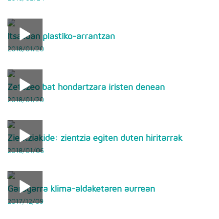
Itsasoan plastiko-arrantzan
2018/01/20
Zetazeo bat hondartzara iristen denean
2018/01/20
Zientziakide: zientzia egiten duten hiritarrak
2018/01/06
Garagarra klima-aldaketaren aurrean
2017/12/09