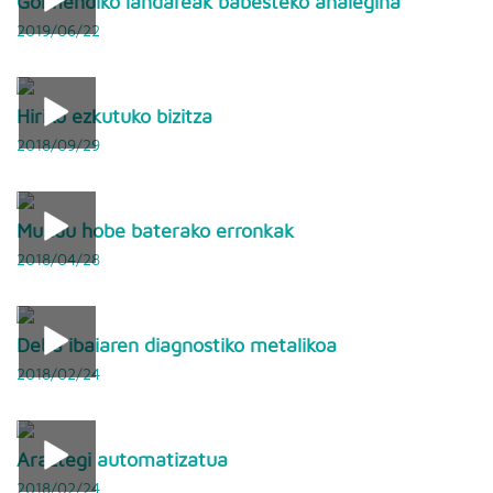
Goimendiko landareak babesteko ahalegina
2019/06/22
Hiriko ezkutuko bizitza
2018/09/29
Mundu hobe baterako erronkak
2018/04/28
Deba ibaiaren diagnostiko metalikoa
2018/02/24
Araztegi automatizatua
2018/02/24