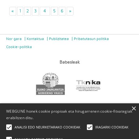
«
1
2
3
4
5
6
»
Nor gara
Kontaktua
Publizitatea
Pribatutasun politika
Cookie-politika
Babesleak
×
WEBGUNE honek cookie propioak eta hirugarrenen cookie-fitxategiak
erabiltzen ditu.
ANALISI EDO NEURKETARAKO COOKIEAK
IRAGARKI COOKIEAK