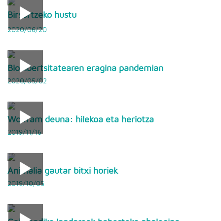
Birsortzeko hustu
2020/06/20
Biodibertsitatearen eragina pandemian
2020/05/02
Wolfram deuna: hilekoa eta heriotza
2019/11/16
Animalia gautar bitxi horiek
2019/10/05