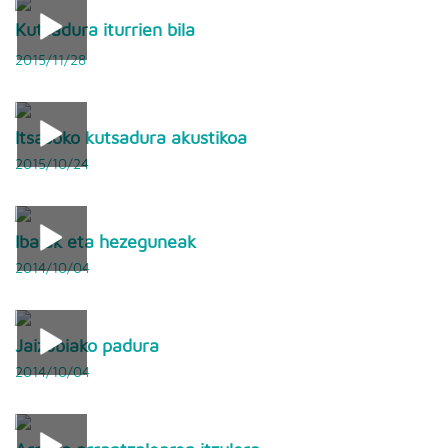
Kutsadura iturrien bila
2015/11/28
Itsasoko kutsadura akustikoa
2015/10/24
Ibaiak eta hezeguneak
2014/10/04
Jaizubiako padura
2014/10/04