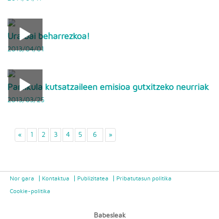
Ura bai beharrezkoa!
2013/04/01
Partikula kutsatzaileen emisioa gutxitzeko neurriak
2013/03/25
«
1
2
3
4
5
6
»
Nor gara
Kontaktua
Publizitatea
Pribatutasun politika
Cookie-politika
Babesleak