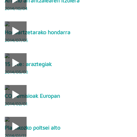
Arrano arrantzalearen itzulera
2014/10/04
Hondartzetarako hondarra
2014/07/05
15 urte: araztegiak
2014/05/03
CO2 emisioak Europan
2014/02/01
Plastikozko poltsei alto
2014/01/11