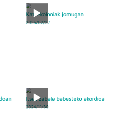
Katu-koloniak jomugan
2025/02/22
 doan
Itsas zabala babesteko akordioa
2024/11/30