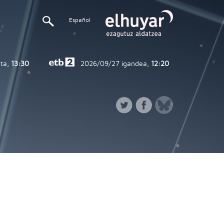
Español
ta,
13:30
2026/09/27
igandea,
12:20