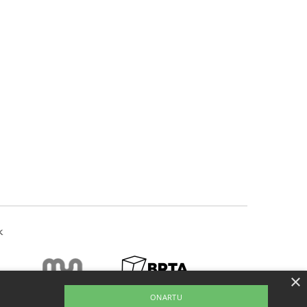
k
×
ONARTU