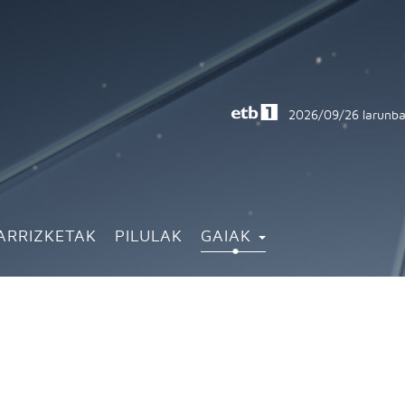
2026/09/26
larunba
ARRIZKETAK
PILULAK
GAIAK