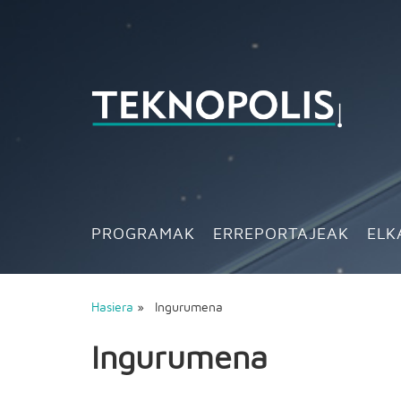
PROGRAMAK
ERREPORTAJEAK
ELK
Hasiera
» Ingurumena
Ingurumena