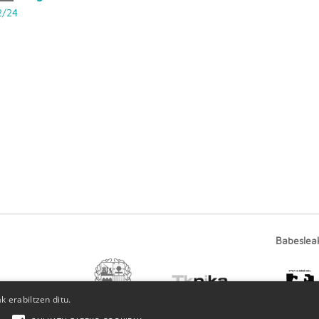
2/24
Babeslea
 erabiltzen ditu.