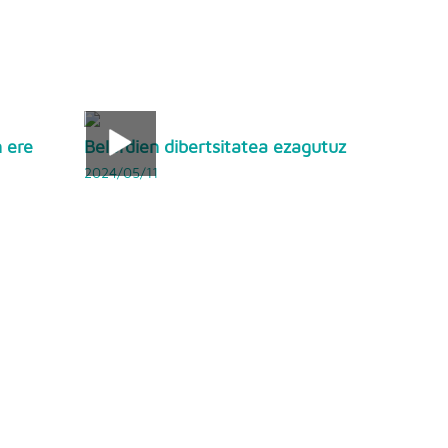
n ere
Belardien dibertsitatea ezagutuz
2024/05/11