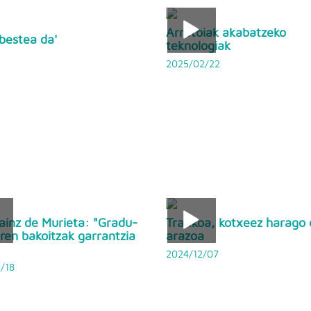
Arratoiak akabatzeko
abestea da'
teknologiak
2025/02/22
Sainz de Murieta: "Gradu-
Trafikoa, kotxeez harago
en bakoitzak garrantzia
arazoa
2024/12/07
/18