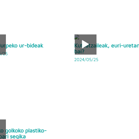
 lurpeko ur-bideak
Kutsatzaileak, euri-ureta
bai?
5/25
2024/05/25
ko golkoko plastiko-
oari segika