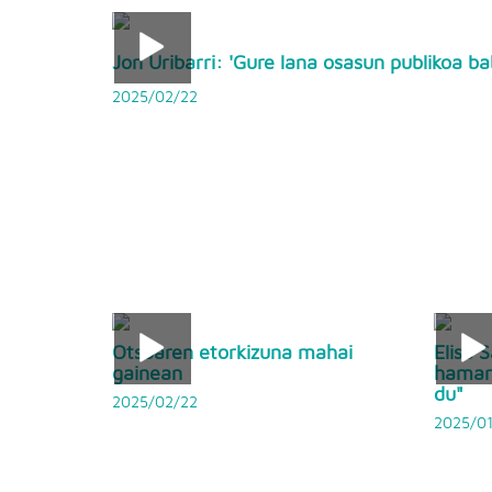
Jon Uribarri: 'Gure lana osasun publikoa b
2025/02/22
Otsoaren etorkizuna mahai
Elisa 
gainean
hamarr
du"
2025/02/22
2025/01