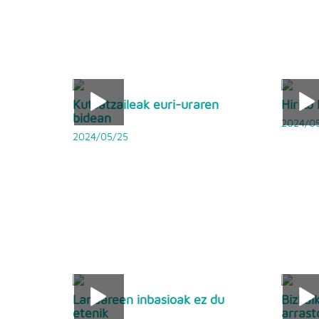
Kutsatzaileak euri-uraren
Hiriko
bidean
2024/0
2024/05/25
Landareen inbasioak ez du
Bizkai
etenik
arrast