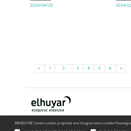
2024/04/20
2024/0
«
1
2
3
4
5
6
»
WEBGUNE honek cookie propioak eta hirugarrenen cookie-fitxategiak
Nor gara
Kontaktua
Publizitatea
Pribatutasun politika