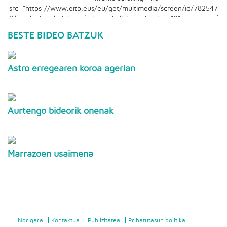
BESTE BIDEO BATZUK
Astro erregearen koroa agerian
Aurtengo bideorik onenak
Marrazoen usaimena
Nor gara
Kontaktua
Publizitatea
Pribatutasun politika