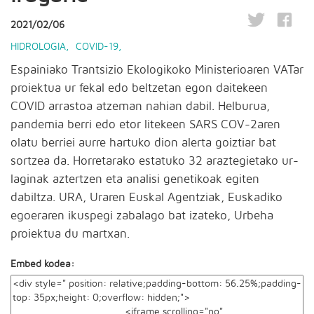
2021/02/06
HIDROLOGIA
,
COVID-19
,
Espainiako Trantsizio Ekologikoko Ministerioaren VATar
proiektua ur fekal edo beltzetan egon daitekeen
COVID arrastoa atzeman nahian dabil. Helburua,
pandemia berri edo etor litekeen SARS COV-2aren
olatu berriei aurre hartuko dion alerta goiztiar bat
sortzea da. Horretarako estatuko 32 araztegietako ur-
laginak aztertzen eta analisi genetikoak egiten
dabiltza.
URA, Uraren Euskal Agentziak, Euskadiko
egoeraren ikuspegi zabalago bat izateko, Urbeha
proiektua du martxan.
Embed kodea: