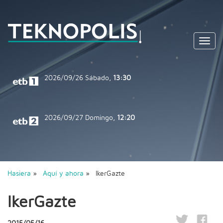
Toggl
navig
2026/09/26
Sábado,
13:30
2026/09/27
Domingo,
12:20
Hasiera
»
Aquí y ahora
» IkerGazte
IkerGazte