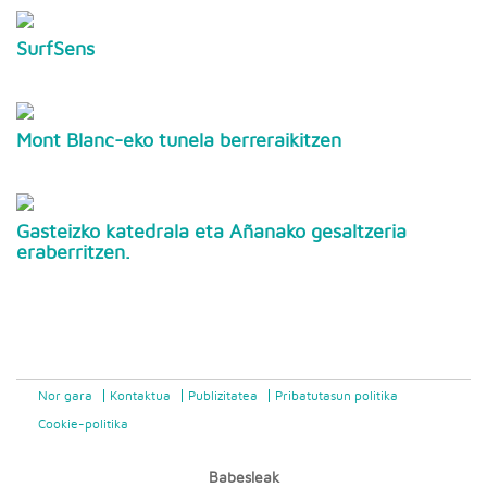
SurfSens
Mont Blanc-eko tunela berreraikitzen
Gasteizko katedrala eta Añanako gesaltzeria
eraberritzen.
Nor gara
Kontaktua
Publizitatea
Pribatutasun politika
Cookie-politika
Babesleak