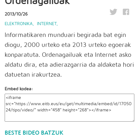
Ordenagailuak
2013/10/26
ELEKTRONIKA
,
INTERNET
,
Informatikaren munduari begirada bat egin
diogu, 2000 urteko eta 2013 urteko egoerak
konparatuta. Ordenagailuak eta Internet asko
aldatu dira, eta adierazgarria da aldaketa hori
datuetan irakurtzea.
Embed kodea:
BESTE BIDEO BATZUK