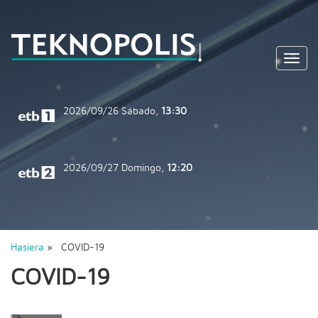
Toggl
navig
2026/09/26
Sábado,
13:30
2026/09/27
Domingo,
12:20
Hasiera
» COVID-19
COVID-19