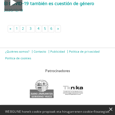
El COVID-19 también es cuestión de género
2020/12/19
«
1
2
3
4
5
6
»
¿Quiénes somos?
Contacto
Publicidad
Politica de privacidad
Política de cookies
Patrocinadores
×
WEBGUNE honek cookie propioak eta hirugarrenen cookie-fitxategiak